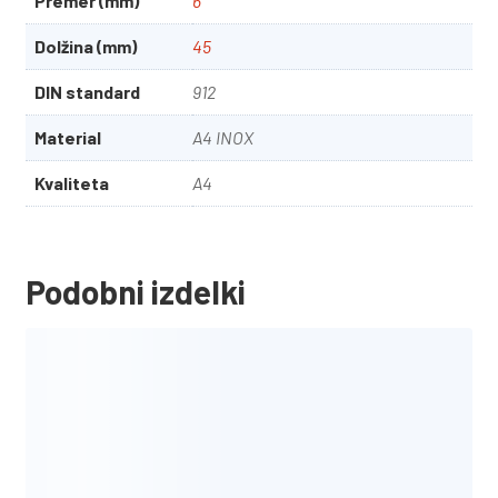
Premer (mm)
6
Dolžina (mm)
45
DIN standard
912
Material
A4 INOX
Kvaliteta
A4
Podobni izdelki