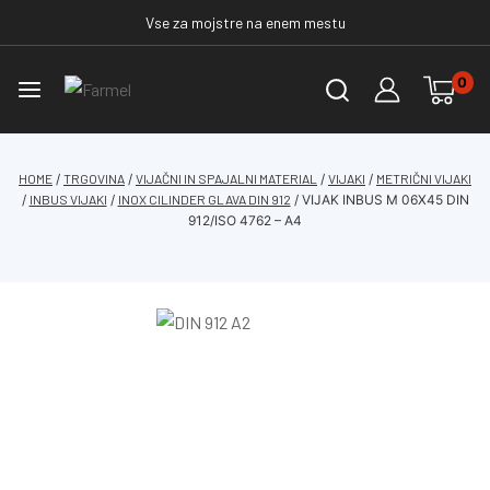
Vse za mojstre na enem mestu
0
HOME
/
TRGOVINA
/
VIJAČNI IN SPAJALNI MATERIAL
/
VIJAKI
/
METRIČNI VIJAKI
/
INBUS VIJAKI
/
INOX CILINDER GLAVA DIN 912
/
VIJAK INBUS M 06X45 DIN
912/ISO 4762 – A4