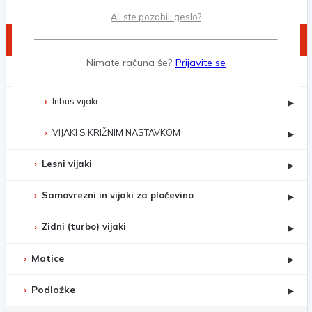
Črni delni navoj DIN 931
Ali ste pozabili geslo?
Črni fini celi navoj DIN 961
Nimate računa še?
Prijavite se
Črni fini delni navoj DIN 960
Inbus vijaki
▸
VIJAKI S KRIŽNIM NASTAVKOM
▸
Lesni vijaki
▸
Samovrezni in vijaki za pločevino
▸
Zidni (turbo) vijaki
▸
Matice
▸
Podložke
▸