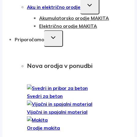
TOGGLE
Aku in električno orodje
CHILD
Akumulatorsko orodje MAKITA
MENU
Električno orodje MAKITA
TOGGLE
Priporočamo
CHILD
MENU
Nova orodja v ponudbi
Svedri za beton
Vijačni in spajalni material
Orodje makita