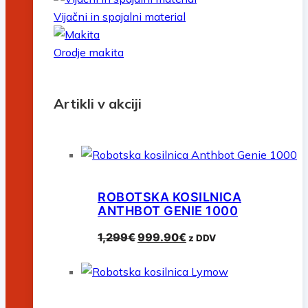
Vijačni in spajalni material
Orodje makita
Artikli v akciji
ROBOTSKA KOSILNICA
ANTHBOT GENIE 1000
Izvirna
Trenutna
1,299
€
999.90
€
z DDV
cena
cena
je
je:
bila:
999.90€.
1,299€.