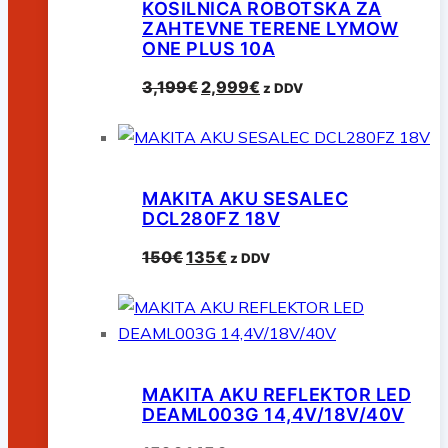
KOSILNICA ROBOTSKA ZA
ZAHTEVNE TERENE LYMOW
ONE PLUS 10A
Izvirna
Trenutna
3,199
€
2,999
€
z DDV
cena
cena
je
je:
bila:
2,999€.
3,199€.
MAKITA AKU SESALEC
DCL280FZ 18V
Izvirna
Trenutna
150
€
135
€
z DDV
cena
cena
je
je:
bila:
135€.
150€.
MAKITA AKU REFLEKTOR LED
DEAML003G 14,4V/18V/40V