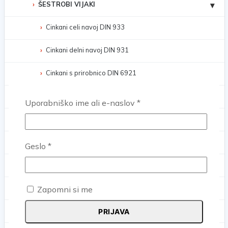
ŠESTROBI VIJAKI
▾
Cinkani celi navoj DIN 933
Cinkani delni navoj DIN 931
Cinkani s prirobnico DIN 6921
Cinkani fini celi navoj DIN 961
Zahtevano
Uporabniško ime ali e-naslov
*
Cinkani fini delni navoj DIN 960
INOX celi navoj DIN 933
Zahtevano
Geslo
*
INOX delni navoj DIN 931
INOX s prirobnico DIN 6921
Zapomni si me
Črni celi navoj DIN 933
PRIJAVA