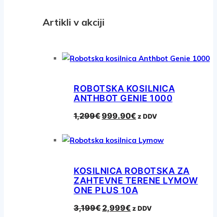
Artikli v akciji
ROBOTSKA KOSILNICA
ANTHBOT GENIE 1000
Izvirna
Trenutna
1,299
€
999.90
€
z DDV
cena
cena
je
je:
bila:
999.90€.
1,299€.
KOSILNICA ROBOTSKA ZA
ZAHTEVNE TERENE LYMOW
ONE PLUS 10A
Izvirna
Trenutna
3,199
€
2,999
€
z DDV