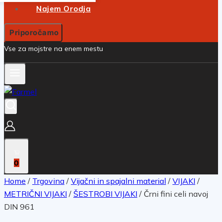
Najem Orodja
Priporočamo
Vse za mojstre na enem mestu
0
Home
/
Trgovina
/
Vijačni in spajalni material
/
VIJAKI
/
METRIČNI VIJAKI
/
ŠESTROBI VIJAKI
/
Črni fini celi navoj
DIN 961