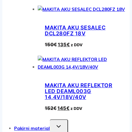
cena
cena
je
je:
bila:
2,999€.
3,199€.
MAKITA AKU SESALEC
DCL280FZ 18V
Izvirna
Trenutna
150
€
135
€
z DDV
cena
cena
je
je:
bila:
135€.
150€.
MAKITA AKU REFLEKTOR
LED DEAML003G
14,4V/18V/40V
Izvirna
Trenutna
152
€
145
€
z DDV
cena
cena
je
je:
TOGGLE
Pakirni material
bila:
145€.