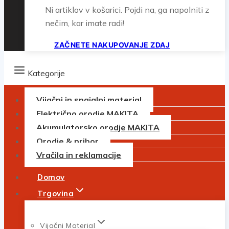
Ni artiklov v košarici. Pojdi na, ga napolniti z
nečim, kar imate radi!
ZAČNETE NAKUPOVANJE ZDAJ
Kategorije
Vijačni in spajalni material
Električno orodje MAKITA
Akumulatorsko orodje MAKITA
Orodje & pribor
Vračila in reklamacije
Domov
Trgovina
Vijačni Material