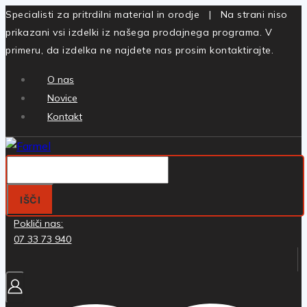
Skip
Specialisti za pritrdilni material in orodje | Na strani niso
to
prikazani vsi izdelki iz našega prodajnega programa. V
content
primeru, da izdelka ne najdete nas prosim kontaktirajte.
O nas
Novice
Kontakt
Iskanje:
IŠČI
Pokliči nas:
07 33 73 940