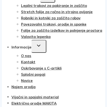
CHILD
152€.
Lepilni trakovi za pakiranje in zaščito
MENU
Stretch folije za ročno in strojno ovijanje
Robniki in kotniki za zaščito robov
Povezovalni trakovi, orodje in sponke
Folije za zaščito izdelkov in polnjenje prostora
Valovita lepenka
TOGGLE
Informacije
CHILD
O nas
MENU
Kontakt
Oskrbovanje s C-artikli
Splošni pogoji
Novice
Najem orodja
Vijačni in spajalni material
Električno orodje MAKITA