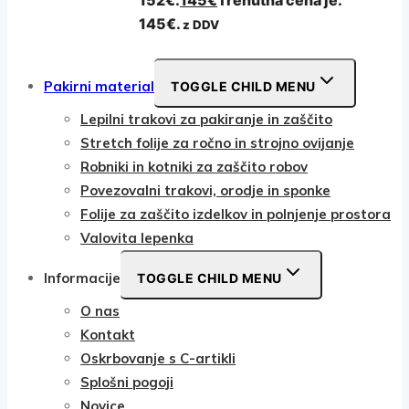
145€.
z DDV
Pakirni material
TOGGLE CHILD MENU
Lepilni trakovi za pakiranje in zaščito
Stretch folije za ročno in strojno ovijanje
Robniki in kotniki za zaščito robov
Povezovalni trakovi, orodje in sponke
Folije za zaščito izdelkov in polnjenje prostora
Valovita lepenka
Informacije
TOGGLE CHILD MENU
O nas
Kontakt
Oskrbovanje s C-artikli
Splošni pogoji
Novice