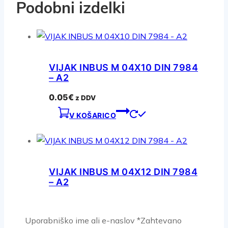
Podobni izdelki
VIJAK INBUS M 04X10 DIN 7984
– A2
0.05
€
z DDV
V KOŠARICO
VIJAK INBUS M 04X12 DIN 7984
– A2
0.09
€
z DDV
V KOŠARICO
Uporabniško ime ali e-naslov
*
Zahtevano