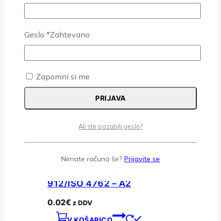
Geslo
*
Zahtevano
VIJAK INBUS M 04X35 DIN
912/ISO 4762 – A2
Zapomni si me
0.13
€
z DDV
PRIJAVA
V KOŠARICO
Ali ste pozabili geslo?
Nimate računa še?
Prijavite se
VIJAK INBUS M 03X06 DIN
912/ISO 4762 – A2
0.02
€
z DDV
V KOŠARICO