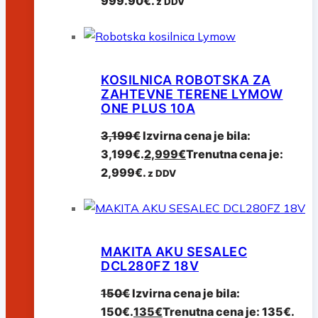
999.90€.
z DDV
KOSILNICA ROBOTSKA ZA
ZAHTEVNE TERENE LYMOW
ONE PLUS 10A
3,199
€
Izvirna cena je bila:
3,199€.
2,999
€
Trenutna cena je:
2,999€.
z DDV
MAKITA AKU SESALEC
DCL280FZ 18V
150
€
Izvirna cena je bila:
150€.
135
€
Trenutna cena je: 135€.