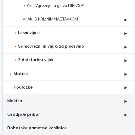
Črni Vgreznjena glava DIN 7991
VIJAKI S KRIŽNIM NASTAVKOM
▸
Lesni vijaki
▸
Samovrezni in vijaki za pločevino
▸
Zidni (turbo) vijaki
▸
Matice
▸
Podložke
▸
Makita
▸
Orodje & pribor
▸
Robotske pametne kosilnice