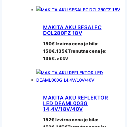
MAKITA AKU SESALEC
DCL280FZ 18V
150
€
Izvirna cena je bila:
150€.
135
€
Trenutna cena je:
135€.
z DDV
MAKITA AKU REFLEKTOR
LED DEAML003G
14,4V/18V/40V
152
€
Izvirna cena je bila:
152€.
145
€
Trenutna cena je: