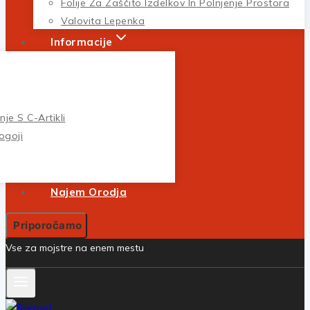
Folije Za Zaščito Izdelkov In Polnjenje Prostora
Valovita Lepenka
Informacije
je S C-Artikli
ogoji
Najem Orodja
Priporočamo
Vse za mojstre na enem mestu