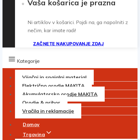
Vaša košarica je prazna
Ni artiklov v košarici. Pojdi na, ga napolniti z
nečim, kar imate radi!
ZAČNETE NAKUPOVANJE ZDAJ
Kategorije
Vijačni in spajalni material
Električno orodje MAKITA
Akumulatorsko orodje MAKITA
Orodje & pribor
Vračila in reklamacije
Domov
Trgovina