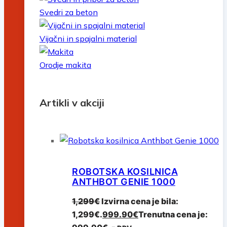
Svedri za beton
Vijačni in spajalni material
Orodje makita
Artikli v akciji
ROBOTSKA KOSILNICA
ANTHBOT GENIE 1000
1,299
€
Izvirna cena je bila:
1,299€.
999.90
€
Trenutna cena je: