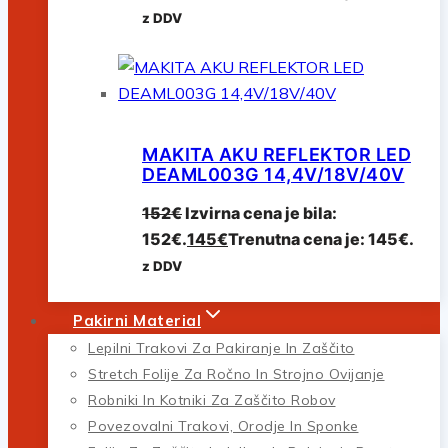
z DDV
MAKITA AKU REFLEKTOR LED
DEAML003G 14,4V/18V/40V
152
€
Izvirna cena je bila:
152€.
145
€
Trenutna cena je: 145€.
z DDV
Pakirni Material
Lepilni Trakovi Za Pakiranje In Zaščito
Stretch Folije Za Ročno In Strojno Ovijanje
Robniki In Kotniki Za Zaščito Robov
Povezovalni Trakovi, Orodje In Sponke