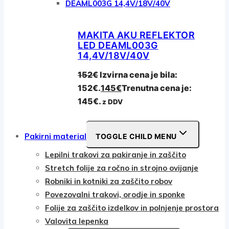
MAKITA AKU REFLEKTOR
LED DEAML003G
14,4V/18V/40V
152
€
Izvirna cena je bila:
152€.
145
€
Trenutna cena je:
145€.
z DDV
Pakirni material
TOGGLE CHILD MENU
Lepilni trakovi za pakiranje in zaščito
Stretch folije za ročno in strojno ovijanje
Robniki in kotniki za zaščito robov
Povezovalni trakovi, orodje in sponke
Folije za zaščito izdelkov in polnjenje prostora
Valovita lepenka