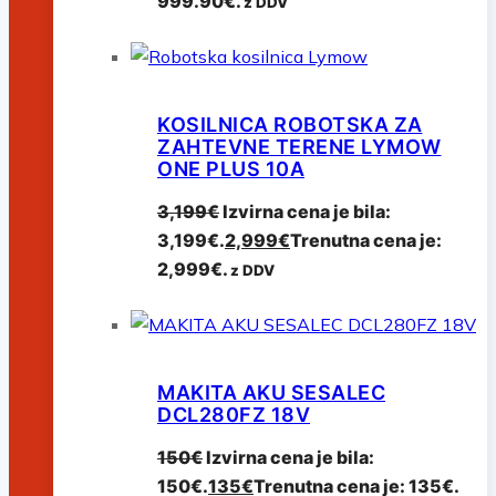
999.90€.
z DDV
KOSILNICA ROBOTSKA ZA
ZAHTEVNE TERENE LYMOW
ONE PLUS 10A
3,199
€
Izvirna cena je bila:
3,199€.
2,999
€
Trenutna cena je:
2,999€.
z DDV
MAKITA AKU SESALEC
DCL280FZ 18V
150
€
Izvirna cena je bila:
150€.
135
€
Trenutna cena je: 135€.