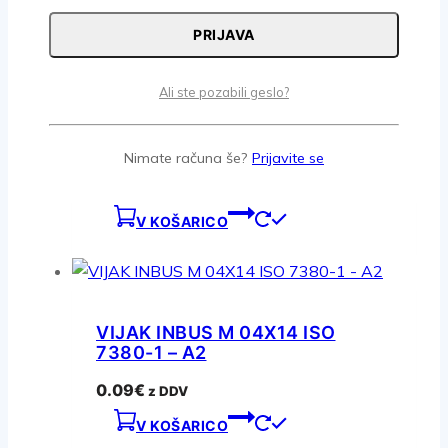
V KOŠARICO
PRIJAVA
Ali ste pozabili geslo?
VIJAK INBUS M 05X30 ISO
7380-1 – A2
Nimate računa še?
Prijavite se
0.07
€
z DDV
V KOŠARICO
VIJAK INBUS M 04X14 ISO
7380-1 – A2
0.09
€
z DDV
V KOŠARICO