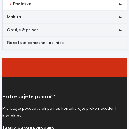
Podložke
▸
Makita
▸
Orodje & pribor
▸
Robotske pametne kosilnice
Potrebujete pomoč?
Prelistajte povezave ali pa nas kontaktirajte preko navedenih
kontaktov.
Tu smo, da vam pomagamo.