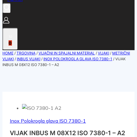
0
HOME
/
TRGOVINA
/
VIJAČNI IN SPAJALNI MATERIAL
/
VIJAKI
/
METRIČNI
VIJAKI
/
INBUS VIJAKI
/
INOX POLOKROGLA GLAVA ISO 7380-1
/
VIJAK
INBUS M 08X12 ISO 7380-1 – A2
Inox Polokrogla glava ISO 7380-1
VIJAK INBUS M 08X12 ISO 7380-1 – A2