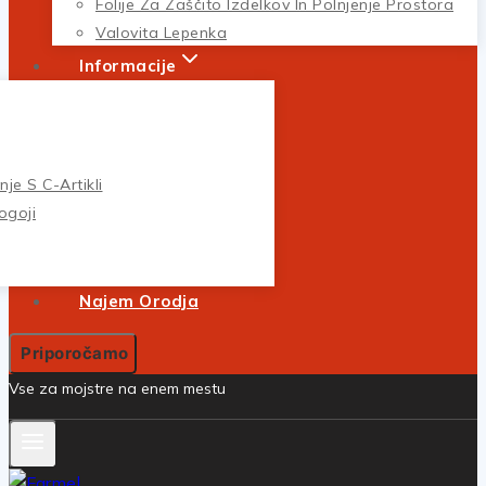
Folije Za Zaščito Izdelkov In Polnjenje Prostora
Valovita Lepenka
Informacije
je S C-Artikli
ogoji
Najem Orodja
Priporočamo
Vse za mojstre na enem mestu