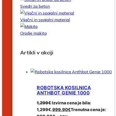
Svedri za beton
Vijačni in spajalni material
Orodje makita
Artikli v akciji
ROBOTSKA KOSILNICA
ANTHBOT GENIE 1000
1,299
€
Izvirna cena je bila:
1,299€.
999.90
€
Trenutna cena je: