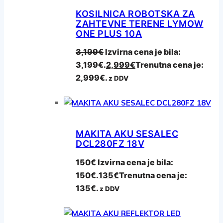
KOSILNICA ROBOTSKA ZA
ZAHTEVNE TERENE LYMOW
ONE PLUS 10A
3,199
€
Izvirna cena je bila:
3,199€.
2,999
€
Trenutna cena je:
2,999€.
z DDV
MAKITA AKU SESALEC
DCL280FZ 18V
150
€
Izvirna cena je bila:
150€.
135
€
Trenutna cena je:
135€.
z DDV