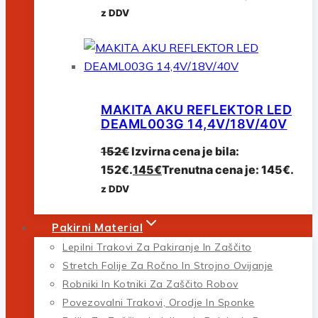
z DDV
MAKITA AKU REFLEKTOR LED
DEAML003G 14,4V/18V/40V
152
€
Izvirna cena je bila:
152€.
145
€
Trenutna cena je: 145€.
z DDV
Pakirni Material
Lepilni Trakovi Za Pakiranje In Zaščito
Stretch Folije Za Ročno In Strojno Ovijanje
Robniki In Kotniki Za Zaščito Robov
Povezovalni Trakovi, Orodje In Sponke