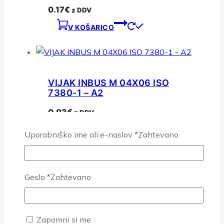
0.17
€
z DDV
V KOŠARICO
VIJAK INBUS M 04X06 ISO
7380-1 – A2
0.03
€
z DDV
V KOŠARICO
Uporabniško ime ali e-naslov
*
Zahtevano
Geslo
*
Zahtevano
VIJAK INBUS M 05X10 ISO
7380-1 – A2
0.04
€
z DDV
Zapomni si me