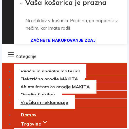
Vaša košarica je prazna
Ni artiklov v košarici. Pojdi na, ga napolniti z
nečim, kar imate radi!
ZAČNETE NAKUPOVANJE ZDAJ
Kategorije
Vijačni in spajalni material
Električno orodje MAKITA
Akumulatorsko orodje MAKITA
Orodje & pribor
Vračila in reklamacije
Domov
Trgovina