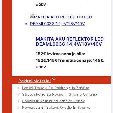
z DDV
MAKITA AKU REFLEKTOR LED
DEAML003G 14,4V/18V/40V
152
€
Izvirna cena je bila:
152€.
145
€
Trenutna cena je: 145€.
z DDV
Pakirni Material
Lepilni Trakovi Za Pakiranje In Zaščito
Stretch Folije Za Ročno In Strojno Ovijanje
Robniki In Kotniki Za Zaščito Robov
Povezovalni Trakovi, Orodje In Sponke