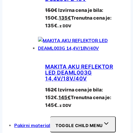
150
€
Izvirna cena je bila:
150€.
135
€
Trenutna cena je:
135€.
z DDV
MAKITA AKU REFLEKTOR
LED DEAML003G
14,4V/18V/40V
152
€
Izvirna cena je bila:
152€.
145
€
Trenutna cena je:
145€.
z DDV
Pakirni material
TOGGLE CHILD MENU