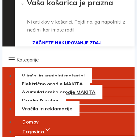
Vaša košarica je prazna
Ni artiklov v košarici. Pojdi na, ga napolniti z
nečim, kar imate radi!
ZAČNETE NAKUPOVANJE ZDAJ
Kategorije
Vijačni in spajalni material
Električno orodje MAKITA
Akumulatorsko orodje MAKITA
Orodje & pribor
Vračila in reklamacije
Domov
Trgovina