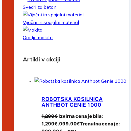
Svedri za beton
Vijačni in spajalni material
Orodje makita
Artikli v akciji
ROBOTSKA KOSILNICA
ANTHBOT GENIE 1000
1,299
€
Izvirna cena je bila:
1,299€.
999.90
€
Trenutna cena je: