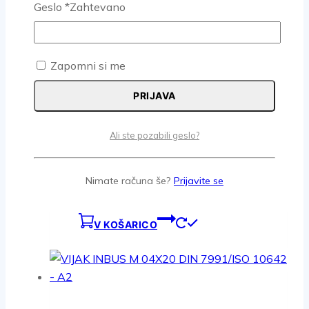
VIJAK INBUS M 02X05 DIN 7991
Geslo
*
Zahtevano
A2
1.99
€
z DDV
Zapomni si me
V KOŠARICO
PRIJAVA
Ali ste pozabili geslo?
VIJAK INBUS M 04X30 DIN
7991/ISO 10642 – A2
Nimate računa še?
Prijavite se
0.09
€
z DDV
V KOŠARICO