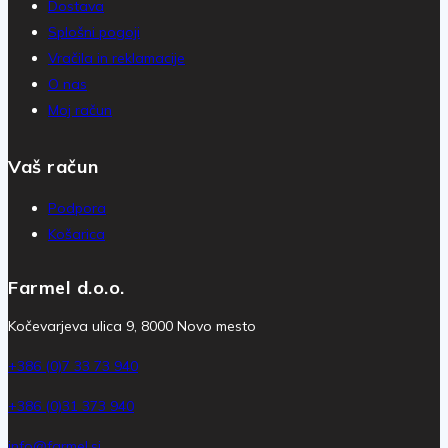
Dostava
Splošni pogoji
Vračila in reklamacije
O nas
Moj račun
Vaš račun
Podpora
Košarica
Farmel d.o.o.
Kočevarjeva ulica 9, 8000 Novo mesto
+386 (0)7 33 73 940
+386 (0)31 373 940
info@farmel.si