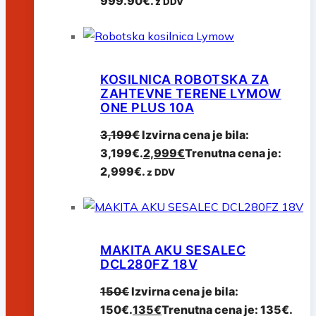
999.90€.
z DDV
KOSILNICA ROBOTSKA ZA
ZAHTEVNE TERENE LYMOW
ONE PLUS 10A
3,199
€
Izvirna cena je bila:
3,199€.
2,999
€
Trenutna cena je:
2,999€.
z DDV
MAKITA AKU SESALEC
DCL280FZ 18V
150
€
Izvirna cena je bila:
150€.
135
€
Trenutna cena je: 135€.