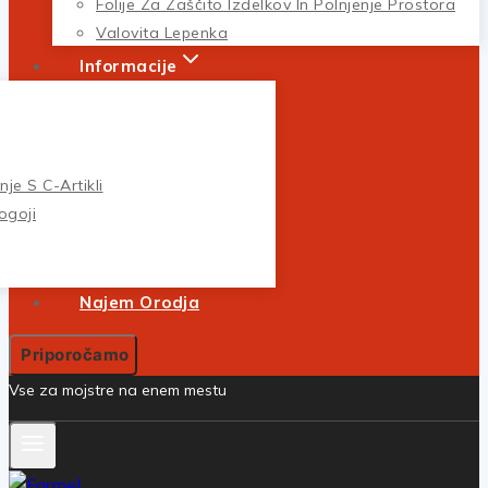
Folije Za Zaščito Izdelkov In Polnjenje Prostora
Valovita Lepenka
Informacije
je S C-Artikli
ogoji
Najem Orodja
Priporočamo
Vse za mojstre na enem mestu