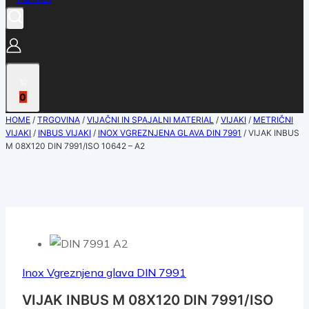
0
HOME
/
TRGOVINA
/
VIJAČNI IN SPAJALNI MATERIAL
/
VIJAKI
/
METRIČNI
VIJAKI
/
INBUS VIJAKI
/
INOX VGREZNJENA GLAVA DIN 7991
/
VIJAK INBUS
M 08X120 DIN 7991/ISO 10642 – A2
Inox Vgreznjena glava DIN 7991
VIJAK INBUS M 08X120 DIN 7991/ISO