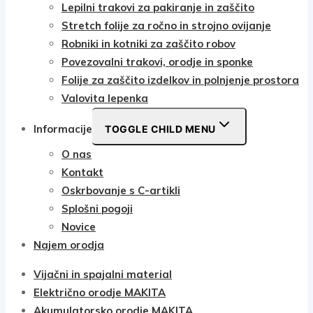
Lepilni trakovi za pakiranje in zaščito
Stretch folije za ročno in strojno ovijanje
Robniki in kotniki za zaščito robov
Povezovalni trakovi, orodje in sponke
Folije za zaščito izdelkov in polnjenje prostora
Valovita lepenka
Informacije
TOGGLE CHILD MENU
O nas
Kontakt
Oskrbovanje s C-artikli
Splošni pogoji
Novice
Najem orodja
Vijačni in spajalni material
Električno orodje MAKITA
Akumulatorsko orodje MAKITA