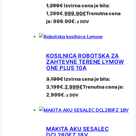
1,299
€
Izvirna cena je bila:
1,299€.
999.90
€
Trenutna cena
je: 999.90€.
z DDV
KOSILNICA ROBOTSKA ZA
ZAHTEVNE TERENE LYMOW
ONE PLUS 10A
3,199
€
Izvirna cena je bila:
3,199€.
2,999
€
Trenutna cena je:
2,999€.
z DDV
MAKITA AKU SESALEC
DCL280FZ 18V