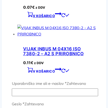
0.07
€
z DDV
V KOŠARICO
VIJAK INBUS M 04X16 ISO
7380-2 – A2 S PRIROBNICO
0.11
€
z DDV
V KOŠARICO
Uporabniško ime ali e-naslov
*
Zahtevano
Geslo
*
Zahtevano
VIJAK INBUS M 05X12 ISO