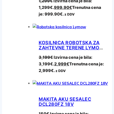
1,299
€
Izvirna cena je bila:
1,299€.
999.90
€
Trenutna cena
je: 999.90€.
z DDV
KOSILNICA ROBOTSKA ZA
ZAHTEVNE TERENE LYMOW
ONE PLUS 10A
3,199
€
Izvirna cena je bila:
3,199€.
2,999
€
Trenutna cena je:
2,999€.
z DDV
MAKITA AKU SESALEC
DCL280FZ 18V
150
€
Izvirna cena je bila: