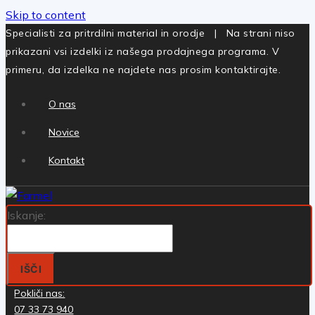
Skip to content
Specialisti za pritrdilni material in orodje | Na strani niso
prikazani vsi izdelki iz našega prodajnega programa. V
primeru, da izdelka ne najdete nas prosim kontaktirajte.
O nas
Novice
Kontakt
Iskanje:
IŠČI
Pokliči nas:
07 33 73 940