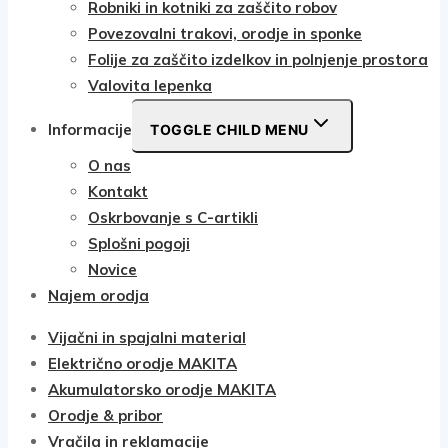
Robniki in kotniki za zaščito robov
Povezovalni trakovi, orodje in sponke
Folije za zaščito izdelkov in polnjenje prostora
Valovita lepenka
Informacije
TOGGLE CHILD MENU
O nas
Kontakt
Oskrbovanje s C-artikli
Splošni pogoji
Novice
Najem orodja
Vijačni in spajalni material
Električno orodje MAKITA
Akumulatorsko orodje MAKITA
Orodje & pribor
Vračila in reklamacije