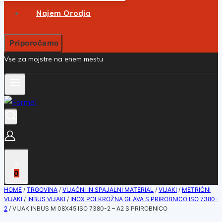
Najem Orodja
Priporočamo
Vse za mojstre na enem mestu
0
HOME
/
TRGOVINA
/
VIJAČNI IN SPAJALNI MATERIAL
/
VIJAKI
/
METRIČNI
VIJAKI
/
INBUS VIJAKI
/
INOX POLKROŽNA GLAVA S PRIROBNICO ISO 7380-
2
/
VIJAK INBUS M 08X45 ISO 7380-2 – A2 S PRIROBNICO