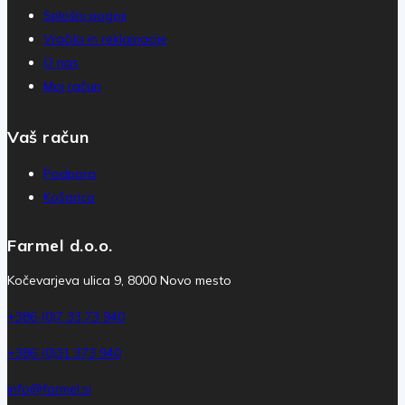
Splošni pogoji
Vračila in reklamacije
O nas
Moj račun
Vaš račun
Podpora
Košarica
Farmel d.o.o.
Kočevarjeva ulica 9, 8000 Novo mesto
+386 (0)7 33 73 940
+386 (0)31 373 940
info@farmel.si