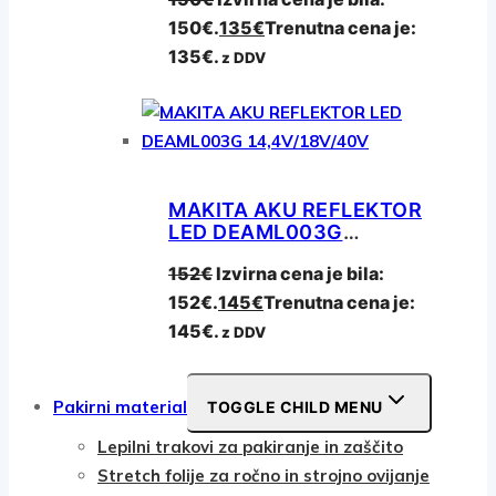
150€.
135
€
Trenutna cena je:
135€.
z DDV
MAKITA AKU REFLEKTOR
LED DEAML003G
14,4V/18V/40V
152
€
Izvirna cena je bila:
152€.
145
€
Trenutna cena je:
145€.
z DDV
Pakirni material
TOGGLE CHILD MENU
Lepilni trakovi za pakiranje in zaščito
Stretch folije za ročno in strojno ovijanje