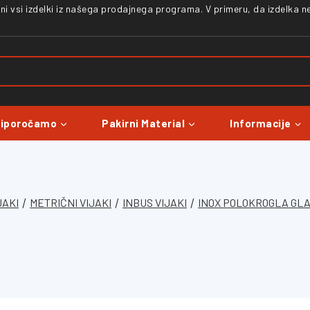
zani vsi izdelki iz našega prodajnega programa. V primeru, da izdelka 
riporočamo
Pakirni Material
Informacije
JAKI
/
METRIČNI VIJAKI
/
INBUS VIJAKI
/
INOX POLOKROGLA GLAV