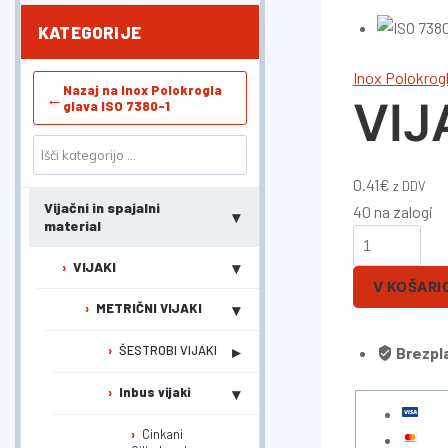
KATEGORIJE
Inox Polokrogl
Nazaj na Inox Polokrogla
←
VIJ
glava ISO 7380-1
0.41
€
z DDV
Vijačni in spajalni
40 na zalogi
▾
material
▾
VIJAKI
V KOŠARI
▾
METRIČNI VIJAKI
▸
ŠESTROBI VIJAKI
Brezpl
▾
Inbus vijaki
Cinkani