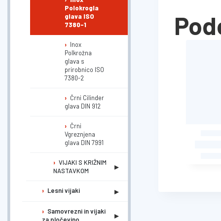
Polokrogla
Podo
glava ISO
7380-1
Inox
Polkrožna
glava s
prirobnico ISO
7380-2
Črni Cilinder
glava DIN 912
Črni
Vgreznjena
glava DIN 7991
VIJAKI S KRIŽNIM
▸
NASTAVKOM
▸
Lesni vijaki
Samovrezni in vijaki
▸
za pločevino