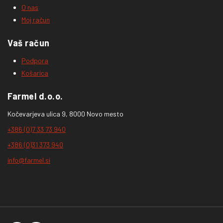
O nas
Moj račun
Vaš račun
Podpora
Košarica
Farmel d.o.o.
Kočevarjeva ulica 9, 8000 Novo mesto
+386 (0)7 33 73 940
+386 (0)31 373 940
info@farmel.si