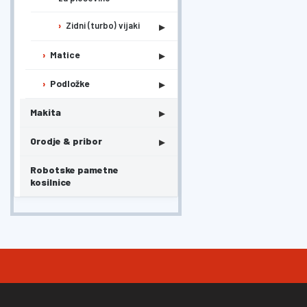
▸
Zidni (turbo) vijaki
▸
Matice
▸
Podložke
▸
Makita
▸
Orodje & pribor
Robotske pametne
kosilnice