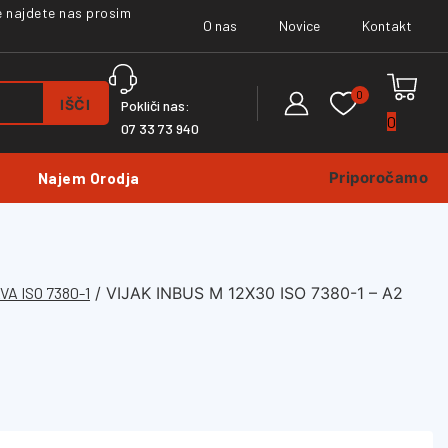
ne najdete nas prosim
O nas
Novice
Kontakt
0
IŠČI
Pokliči nas:
0
07 33 73 940
Priporočamo
Najem Orodja
A ISO 7380-1
/
VIJAK INBUS M 12X30 ISO 7380-1 – A2