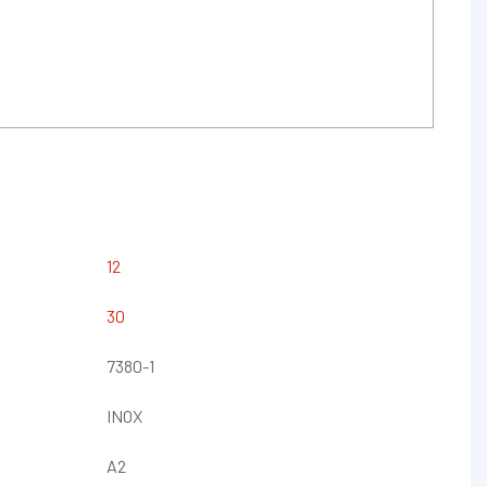
12
30
7380-1
INOX
A2