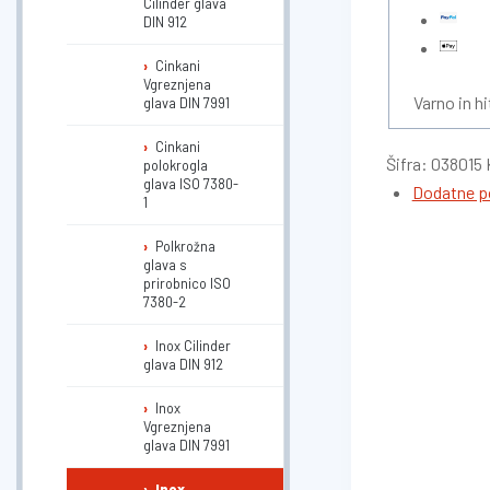
Cilinder glava
DIN 912
Cinkani
Vgreznjena
Varno in hi
glava DIN 7991
Cinkani
Šifra:
038015
polokrogla
glava ISO 7380-
Dodatne p
1
Polkrožna
glava s
prirobnico ISO
7380-2
Inox Cilinder
glava DIN 912
Inox
Vgreznjena
glava DIN 7991
Inox