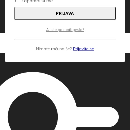
Zapomni si me
PRIJAVA
Ali ste pozabili geslo?
Nimate računa še?
Prijavite se