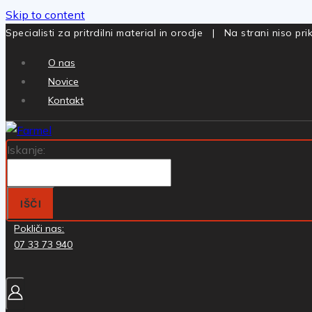
Skip to content
Specialisti za pritrdilni material in orodje | Na strani niso p
O nas
Novice
Kontakt
Iskanje:
IŠČI
Pokliči nas:
07 33 73 940