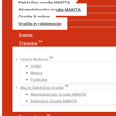
Električno orodje MAKITA
Akumulatorsko orodje MAKITA
Orodje & pribor
Vračila in reklamacije
Domov
Trgovina
Vijačni Material
VIJAKI
Matice
Podložke
Aku In Električno Orodje
Akumulatorsko Orodje MAKITA
Električno Orodje MAKITA