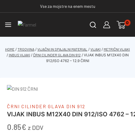
Vse za mojstre na enem mestu
0
HOME
/
TRGOVINA
/
VIJAČNI IN SPAJALNI MATERIAL
/
VIJAKI
/
METRIČNI VIJAKI
/
INBUS VIJAKI
/
ČRNI CILINDER GLAVA DIN 912
/
VIJAK INBUS M12X40 DIN
912/ISO 4762 – 12.9 ČRNI
ČRNI CILINDER GLAVA DIN 912
VIJAK INBUS M12X40 DIN 912/ISO 4762 – 1
0.85
€
z DDV