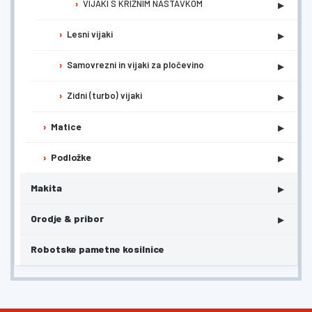
▸
VIJAKI S KRIŽNIM NASTAVKOM
▸
Lesni vijaki
▸
Samovrezni in vijaki za pločevino
▸
Zidni (turbo) vijaki
▸
Matice
▸
Podložke
▸
Makita
▸
Orodje & pribor
Robotske pametne kosilnice