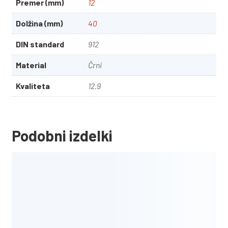
Premer (mm)
12
Dolžina (mm)
40
DIN standard
912
Material
Črni
Kvaliteta
12.9
Podobni izdelki