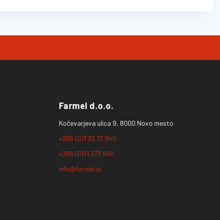
Farmel d.o.o.
Kočevarjeva ulica 9, 8000 Novo mesto
+386 (0)7 33 73 940
+386 (0)31 373 940
info@farmel.si