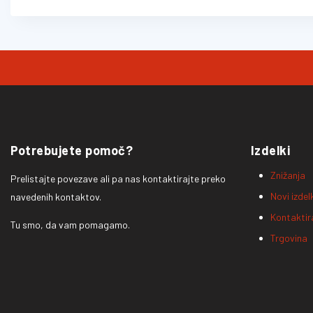
Potrebujete pomoč?
Izdelki
Znižanja
Prelistajte povezave ali pa nas kontaktirajte preko
Novi izdelk
navedenih kontaktov.
Kontaktir
Tu smo, da vam pomagamo.
Trgovina