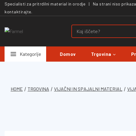
Specialisti za pritrdilni material in orodje | Na strani niso prika
kontaktirajte.
Kategorije
Domov
Trgovina
P
HOME
/
TRGOVINA
/
VIJAČNI IN SPAJALNI MATERIAL
/
VIJ