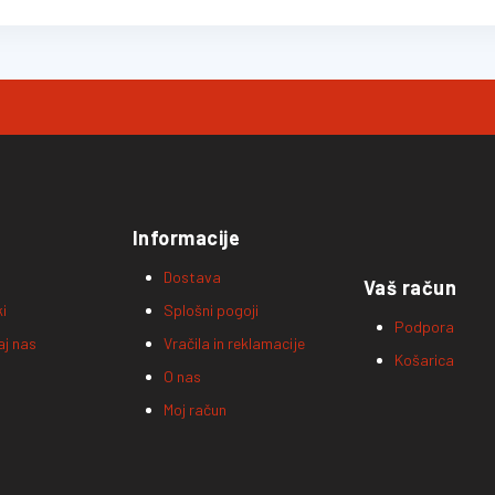
Informacije
Dostava
Vaš račun
i
Splošni pogoji
Podpora
aj nas
Vračila in reklamacije
Košarica
O nas
Moj račun