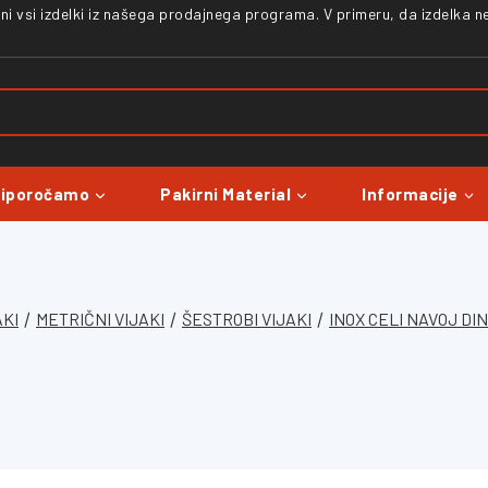
zani vsi izdelki iz našega prodajnega programa. V primeru, da izdelka 
riporočamo
Pakirni Material
Informacije
AKI
/
METRIČNI VIJAKI
/
ŠESTROBI VIJAKI
/
INOX CELI NAVOJ DIN