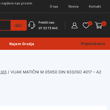
ne najdete nas prosim
O nas
Novice
Kontakt
Pokliči nas:
0
0
IŠČI
07 33 73 940
Priporočamo
Najem Orodja
 933
/
VIJAK MATIČNI M 05X50 DIN 933/ISO 4017 – A2