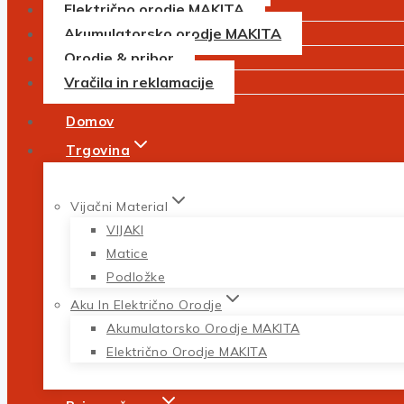
Električno orodje MAKITA
Akumulatorsko orodje MAKITA
Orodje & pribor
Vračila in reklamacije
Domov
Trgovina
Vijačni Material
VIJAKI
Matice
Podložke
Aku In Električno Orodje
Akumulatorsko Orodje MAKITA
Električno Orodje MAKITA