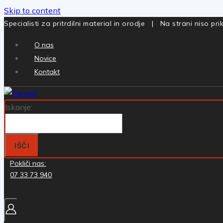
Skip to content
Specialisti za pritrdilni material in orodje | Na strani niso p
O nas
Novice
Kontakt
Iskanje:
IŠČI
Pokliči nas:
07 33 73 940