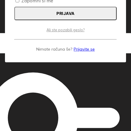
Zapomni si me
PRIJAVA
Ali ste pozabili geslo?
Nimate računa še?
Prijavite se