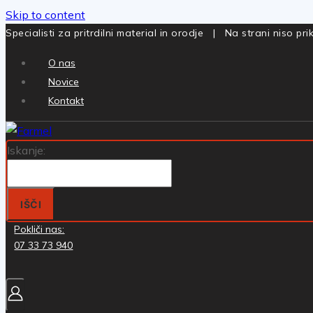
Skip to content
Specialisti za pritrdilni material in orodje | Na strani niso p
O nas
Novice
Kontakt
Iskanje:
IŠČI
Pokliči nas:
07 33 73 940