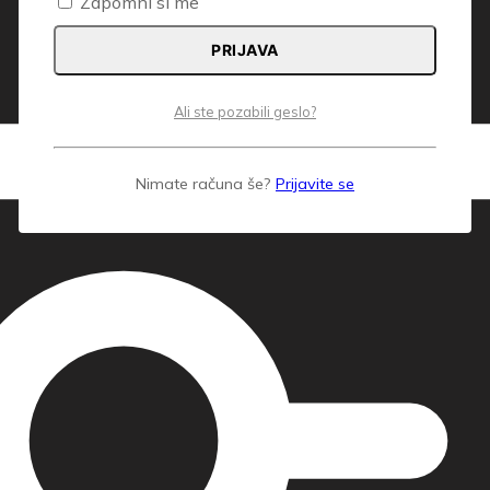
Zapomni si me
PRIJAVA
Ali ste pozabili geslo?
Nimate računa še?
Prijavite se