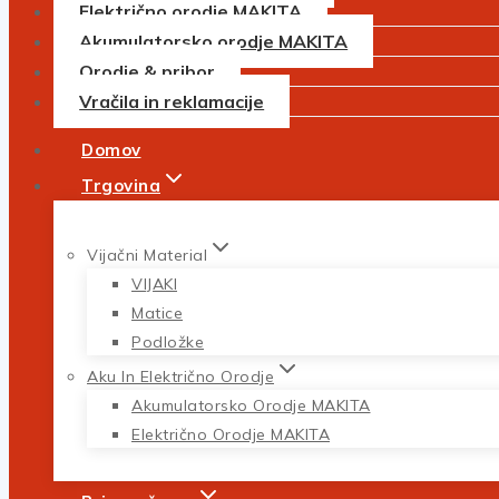
Električno orodje MAKITA
Akumulatorsko orodje MAKITA
Orodje & pribor
Vračila in reklamacije
Domov
Trgovina
Vijačni Material
VIJAKI
Matice
Podložke
Aku In Električno Orodje
Akumulatorsko Orodje MAKITA
Električno Orodje MAKITA