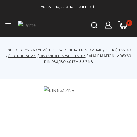
Vse za mojstre na enem mestu
0
HOME
/
TRGOVINA
/
VIJAČNI IN SPAJALNI MATERIAL
/
VIJAKI
/
METRIČNI VIJAKI
/
ŠESTROBI VIJAKI
/
CINKANI CELI NAVOJ DIN 933
/
VIJAK MATIČNI M06X80
DIN 933/ISO 4017 – 8.8 ZNB