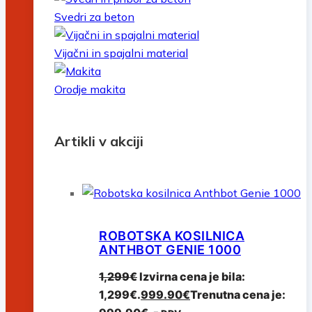
Svedri za beton
Vijačni in spajalni material
Orodje makita
Artikli v akciji
ROBOTSKA KOSILNICA
ANTHBOT GENIE 1000
1,299
€
Izvirna cena je bila:
1,299€.
999.90
€
Trenutna cena je: