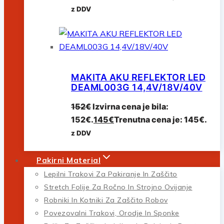
z DDV
MAKITA AKU REFLEKTOR LED
DEAML003G 14,4V/18V/40V
152
€
Izvirna cena je bila:
152€.
145
€
Trenutna cena je: 145€.
z DDV
Pakirni Material
Lepilni Trakovi Za Pakiranje In Zaščito
Stretch Folije Za Ročno In Strojno Ovijanje
Robniki In Kotniki Za Zaščito Robov
Povezovalni Trakovi, Orodje In Sponke