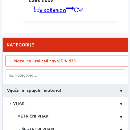
1.29
€
z DDV
V KOŠARICO
KATEGORIJE
←
Nazaj na Črni celi navoj DIN 933
Vijačni in spajalni material
▾
VIJAKI
▾
METRIČNI VIJAKI
▾
ŠESTROBI VIJAKI
▾