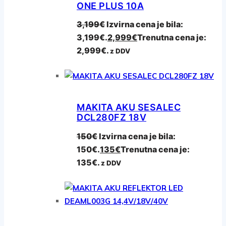
ONE PLUS 10A
3,199
€
Izvirna cena je bila:
3,199€.
2,999
€
Trenutna cena je:
2,999€.
z DDV
MAKITA AKU SESALEC
DCL280FZ 18V
150
€
Izvirna cena je bila:
150€.
135
€
Trenutna cena je:
135€.
z DDV