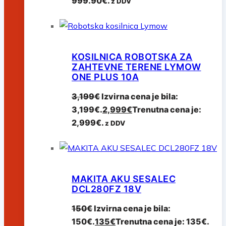
999.90€.
z DDV
KOSILNICA ROBOTSKA ZA
ZAHTEVNE TERENE LYMOW
ONE PLUS 10A
3,199
€
Izvirna cena je bila:
3,199€.
2,999
€
Trenutna cena je:
2,999€.
z DDV
MAKITA AKU SESALEC
DCL280FZ 18V
150
€
Izvirna cena je bila:
150€.
135
€
Trenutna cena je: 135€.