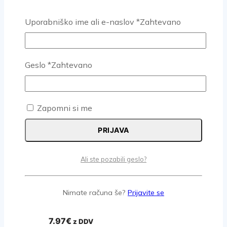
V KOŠARICO
Uporabniško ime ali e-naslov
*
Zahtevano
Geslo
*
Zahtevano
VIJAK MATIČNI M14X45 DIN
933/ISO 4017 – 10.9 ČRNI
1.32
€
z DDV
Zapomni si me
V KOŠARICO
PRIJAVA
Ali ste pozabili geslo?
VIJAK MATIČNI M14X120 DIN
Nimate računa še?
Prijavite se
933/ISO 4017 – 10.9 ČRNI
7.97
€
z DDV