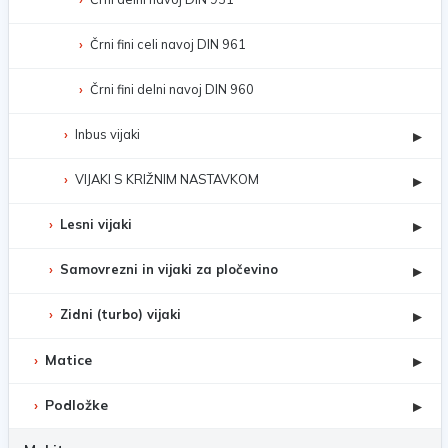
Črni fini celi navoj DIN 961
Črni fini delni navoj DIN 960
Inbus vijaki
▸
VIJAKI S KRIŽNIM NASTAVKOM
▸
Lesni vijaki
▸
Samovrezni in vijaki za pločevino
▸
Zidni (turbo) vijaki
▸
Matice
▸
Podložke
▸