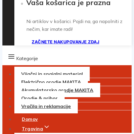
Vaša košarica je prazna
Ni artiklov v košarici. Pojdi na, ga napolniti z
nečim, kar imate radi!
ZAČNETE NAKUPOVANJE ZDAJ
Kategorije
Vijačni in spajalni material
Električno orodje MAKITA
Akumulatorsko orodje MAKITA
Orodje & pribor
Vračila in reklamacije
Domov
Trgovina