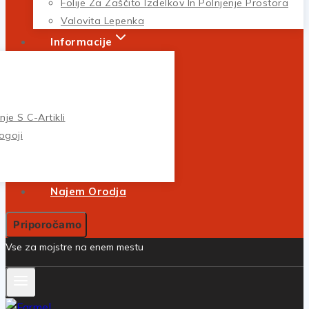
Folije Za Zaščito Izdelkov In Polnjenje Prostora
Valovita Lepenka
Informacije
je S C-Artikli
ogoji
Najem Orodja
Priporočamo
Vse za mojstre na enem mestu