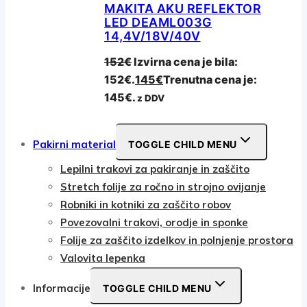
MAKITA AKU REFLEKTOR
LED DEAML003G
14,4V/18V/40V
152
€
Izvirna cena je bila:
152€.
145
€
Trenutna cena je:
145€.
z DDV
Pakirni material
TOGGLE CHILD MENU
Lepilni trakovi za pakiranje in zaščito
Stretch folije za ročno in strojno ovijanje
Robniki in kotniki za zaščito robov
Povezovalni trakovi, orodje in sponke
Folije za zaščito izdelkov in polnjenje prostora
Valovita lepenka
Informacije
TOGGLE CHILD MENU