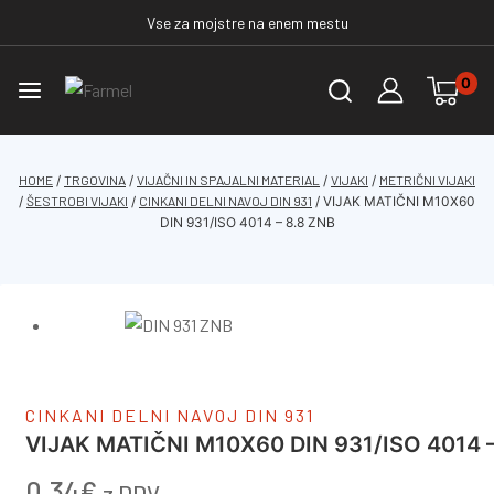
Vse za mojstre na enem mestu
0
HOME
/
TRGOVINA
/
VIJAČNI IN SPAJALNI MATERIAL
/
VIJAKI
/
METRIČNI VIJAKI
/
ŠESTROBI VIJAKI
/
CINKANI DELNI NAVOJ DIN 931
/
VIJAK MATIČNI M10X60
DIN 931/ISO 4014 – 8.8 ZNB
CINKANI DELNI NAVOJ DIN 931
VIJAK MATIČNI M10X60 DIN 931/ISO 4014 –
0.34
€
z DDV