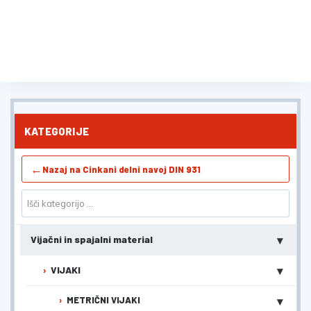
KATEGORIJE
←
Nazaj na Cinkani delni navoj DIN 931
▾
Vijačni in spajalni material
▾
VIJAKI
▾
METRIČNI VIJAKI