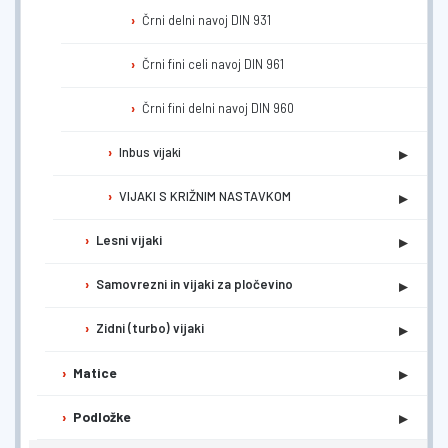
Črni delni navoj DIN 931
Črni fini celi navoj DIN 961
Črni fini delni navoj DIN 960
▸
Inbus vijaki
▸
VIJAKI S KRIŽNIM NASTAVKOM
▸
Lesni vijaki
▸
Samovrezni in vijaki za pločevino
▸
Zidni (turbo) vijaki
▸
Matice
▸
Podložke