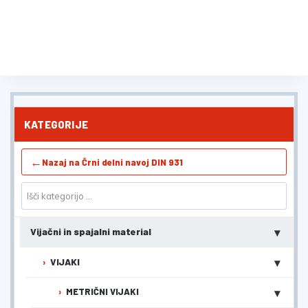
KATEGORIJE
←
Nazaj na Črni delni navoj DIN 931
▾
Vijačni in spajalni material
▾
VIJAKI
▾
METRIČNI VIJAKI