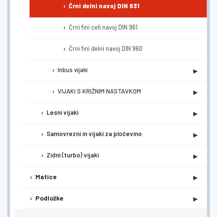
Črni delni navoj DIN 931
Črni fini celi navoj DIN 961
Črni fini delni navoj DIN 960
▸
Inbus vijaki
▸
VIJAKI S KRIŽNIM NASTAVKOM
▸
Lesni vijaki
▸
Samovrezni in vijaki za pločevino
▸
Zidni (turbo) vijaki
▸
Matice
▸
Podložke