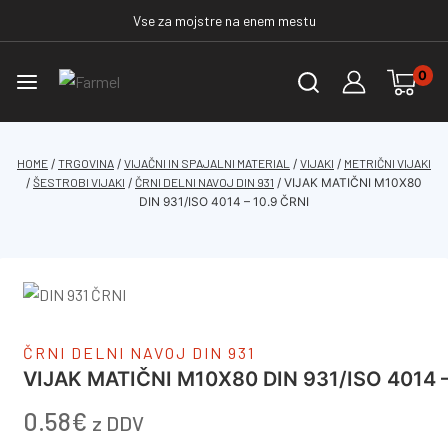
Vse za mojstre na enem mestu
0
HOME
/
TRGOVINA
/
VIJAČNI IN SPAJALNI MATERIAL
/
VIJAKI
/
METRIČNI VIJAKI
/
ŠESTROBI VIJAKI
/
ČRNI DELNI NAVOJ DIN 931
/
VIJAK MATIČNI M10X80
DIN 931/ISO 4014 – 10.9 ČRNI
ČRNI DELNI NAVOJ DIN 931
VIJAK MATIČNI M10X80 DIN 931/ISO 4014 –
0.58
€
z DDV