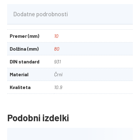
Dodatne podrobnosti
Premer (mm)
10
Dolžina (mm)
80
DIN standard
931
Material
Črni
Kvaliteta
10.9
Podobni izdelki