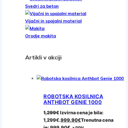
Svedri za beton
Vijačni in spajalni material
Orodje makita
Artikli v akciji
ROBOTSKA KOSILNICA
ANTHBOT GENIE 1000
1,299
€
Izvirna cena je bila:
1,299€.
999.90
€
Trenutna cena
je: 999.90€.
z DDV