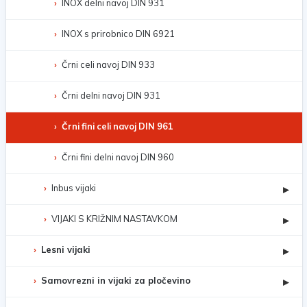
INOX delni navoj DIN 931
INOX s prirobnico DIN 6921
Črni celi navoj DIN 933
Črni delni navoj DIN 931
Črni fini celi navoj DIN 961
Črni fini delni navoj DIN 960
Inbus vijaki
▸
VIJAKI S KRIŽNIM NASTAVKOM
▸
Lesni vijaki
▸
Samovrezni in vijaki za pločevino
▸