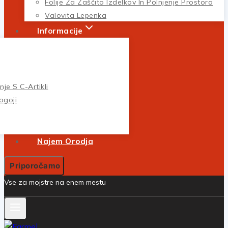
Folije Za Zaščito Izdelkov In Polnjenje Prostora
Valovita Lepenka
Informacije
je S C-Artikli
ogoji
Najem Orodja
Priporočamo
Vse za mojstre na enem mestu