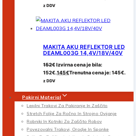
z DDV
MAKITA AKU REFLEKTOR LED
DEAML003G 14,4V/18V/40V
152
€
Izvirna cena je bila:
152€.
145
€
Trenutna cena je: 145€.
z DDV
Pakirni Material
Lepilni Trakovi Za Pakiranje In Zaščito
Stretch Folije Za Ročno In Strojno Ovijanje
Robniki In Kotniki Za Zaščito Robov
Povezovalni Trakovi, Orodje In Sponke