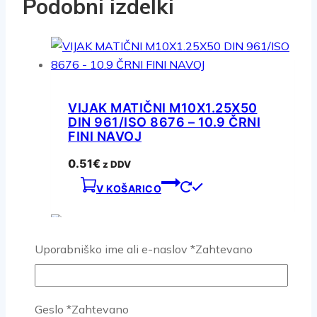
Podobni izdelki
VIJAK MATIČNI M10X1.25X50
DIN 961/ISO 8676 – 10.9 ČRNI
FINI NAVOJ
0.51
€
z DDV
V KOŠARICO
Uporabniško ime ali e-naslov
*
Zahtevano
VIJAK MATIČNI M10X1.25X40
DIN 961/ISO 8676 – 10.9 ČRNI
Geslo
*
Zahtevano
FINI NAVOJ