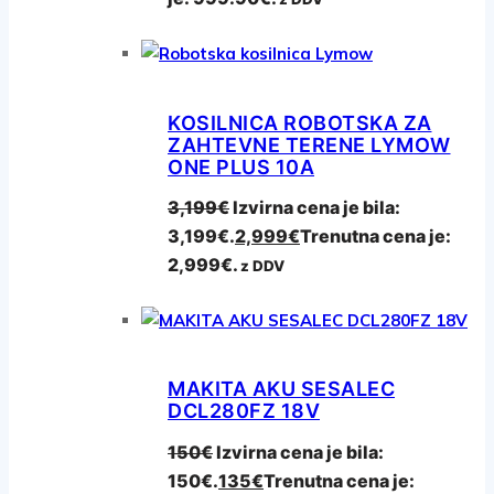
KOSILNICA ROBOTSKA ZA
ZAHTEVNE TERENE LYMOW
ONE PLUS 10A
3,199
€
Izvirna cena je bila:
3,199€.
2,999
€
Trenutna cena je:
2,999€.
z DDV
MAKITA AKU SESALEC
DCL280FZ 18V
150
€
Izvirna cena je bila:
150€.
135
€
Trenutna cena je: