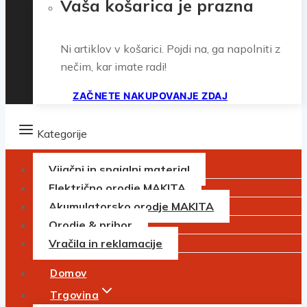
Vaša košarica je prazna
Ni artiklov v košarici. Pojdi na, ga napolniti z
nečim, kar imate radi!
ZAČNETE NAKUPOVANJE ZDAJ
Kategorije
Vijačni in spajalni material
Električno orodje MAKITA
Akumulatorsko orodje MAKITA
Orodje & pribor
Vračila in reklamacije
Domov
Trgovina