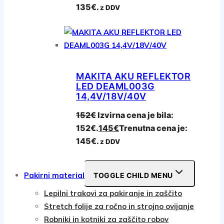
135€.
z DDV
MAKITA AKU REFLEKTOR
LED DEAML003G
14,4V/18V/40V
152
€
Izvirna cena je bila:
152€.
145
€
Trenutna cena je:
145€.
z DDV
Pakirni material
TOGGLE CHILD MENU
Lepilni trakovi za pakiranje in zaščito
Stretch folije za ročno in strojno ovijanje
Robniki in kotniki za zaščito robov