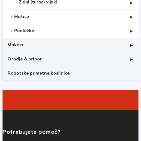
Zidni (turbo) vijaki
▸
Matice
▸
Podložke
▸
Makita
▸
Orodje & pribor
▸
Robotske pametne kosilnice
Potrebujete pomoč?