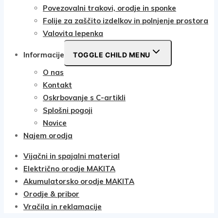
Povezovalni trakovi, orodje in sponke
Folije za zaščito izdelkov in polnjenje prostora
Valovita lepenka
Informacije
TOGGLE CHILD MENU
O nas
Kontakt
Oskrbovanje s C-artikli
Splošni pogoji
Novice
Najem orodja
Vijačni in spajalni material
Električno orodje MAKITA
Akumulatorsko orodje MAKITA
Orodje & pribor
Vračila in reklamacije