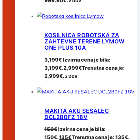
999.90€.
z DDV
KOSILNICA ROBOTSKA ZA
ZAHTEVNE TERENE LYMOW
ONE PLUS 10A
3,199
€
Izvirna cena je bila:
3,199€.
2,999
€
Trenutna cena je:
2,999€.
z DDV
MAKITA AKU SESALEC
DCL280FZ 18V
150
€
Izvirna cena je bila:
150€.
135
€
Trenutna cena je: 135€.