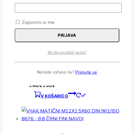
0.54
€
z DDV
V KOŠARICO
Zapomni si me
PRIJAVA
Ali ste pozabili geslo?
VIJAK MATIČNI M14X1.5X35 DIN
961/ISO 8676 – 10.9 ČRNI FINI
Nimate računa še?
Prijavite se
NAVOJ
1.46
€
z DDV
V KOŠARICO