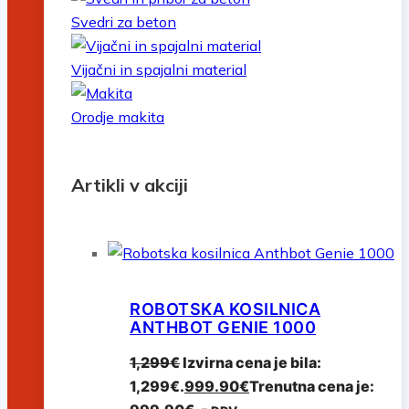
Svedri za beton
Vijačni in spajalni material
Orodje makita
Artikli v akciji
ROBOTSKA KOSILNICA
ANTHBOT GENIE 1000
1,299
€
Izvirna cena je bila:
1,299€.
999.90
€
Trenutna cena je: