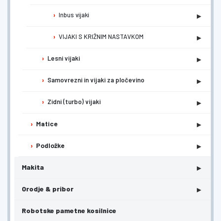
▸
Inbus vijaki
▸
VIJAKI S KRIŽNIM NASTAVKOM
▸
Lesni vijaki
▸
Samovrezni in vijaki za pločevino
▸
Zidni (turbo) vijaki
▸
Matice
▸
Podložke
▸
Makita
▸
Orodje & pribor
Robotske pametne kosilnice