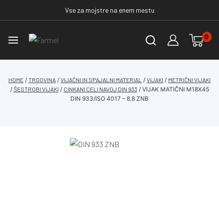
Vse za mojstre na enem mestu
0
HOME
/
TRGOVINA
/
VIJAČNI IN SPAJALNI MATERIAL
/
VIJAKI
/
METRIČNI VIJAKI
/
ŠESTROBI VIJAKI
/
CINKANI CELI NAVOJ DIN 933
/
VIJAK MATIČNI M18X45
DIN 933/ISO 4017 – 8.8 ZNB