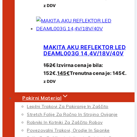
z DDV
MAKITA AKU REFLEKTOR LED
DEAML003G 14,4V/18V/40V
152
€
Izvirna cena je bila:
152€.
145
€
Trenutna cena je: 145€.
z DDV
Pakirni Material
Lepilni Trakovi Za Pakiranje In Zaščito
Stretch Folije Za Ročno In Strojno Ovijanje
Robniki In Kotniki Za Zaščito Robov
Povezovalni Trakovi, Orodje In Sponke