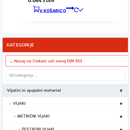
0.06
€
z DDV
V KOŠARICO
KATEGORIJE
←
Nazaj na Cinkani celi navoj DIN 933
Vijačni in spajalni material
▾
VIJAKI
▾
METRIČNI VIJAKI
▾
ŠESTROBI VIJAKI
▾