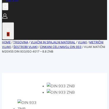
0
HOME
/
TRGOVINA
/
VIJAČNI IN SPAJALNI MATERIAL
/
VIJAKI
/
METRIČNI
VIJAKI
/
ŠESTROBI VIJAKI
/
CINKANI CELI NAVOJ DIN 933
/
VIJAK MATIČNI
M20X55 DIN 933/ISO 4017 – 8.8 ZNB