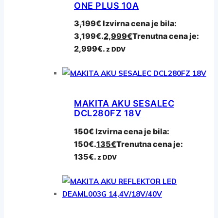
ONE PLUS 10A
3,199
€
Izvirna cena je bila:
3,199€.
2,999
€
Trenutna cena je:
2,999€.
z DDV
MAKITA AKU SESALEC
DCL280FZ 18V
150
€
Izvirna cena je bila:
150€.
135
€
Trenutna cena je:
135€.
z DDV