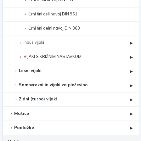
Črni fini celi navoj DIN 961
Črni fini delni navoj DIN 960
Inbus vijaki
▸
VIJAKI S KRIŽNIM NASTAVKOM
▸
Lesni vijaki
▸
Samovrezni in vijaki za pločevino
▸
Zidni (turbo) vijaki
▸
Matice
▸
Podložke
▸