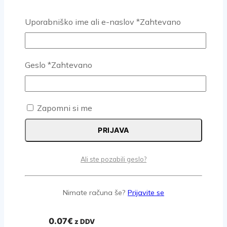
V KOŠARICO
Uporabniško ime ali e-naslov
*
Zahtevano
Geslo
*
Zahtevano
VIJAK MATIČNI M04X60 DIN
933/ISO 4017 – 8.8 ZNB
0.08
€
z DDV
Zapomni si me
V KOŠARICO
PRIJAVA
Ali ste pozabili geslo?
VIJAK MATIČNI M04X50 DIN
Nimate računa še?
Prijavite se
933/ISO 4017 – 8.8 ZNB
0.07
€
z DDV