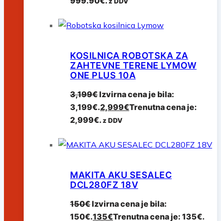
999.90€.
z DDV
KOSILNICA ROBOTSKA ZA
ZAHTEVNE TERENE LYMOW
ONE PLUS 10A
3,199
€
Izvirna cena je bila:
3,199€.
2,999
€
Trenutna cena je:
2,999€.
z DDV
MAKITA AKU SESALEC
DCL280FZ 18V
150
€
Izvirna cena je bila:
150€.
135
€
Trenutna cena je: 135€.