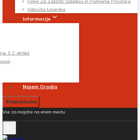
Folije Za Zaščito Izdelkov In Polnjenje Prostora
Valovita Lepenka
Informacije
je S C-Artikli
ogoji
Najem Orodja
Priporočamo
Vse za mojstre na enem mestu