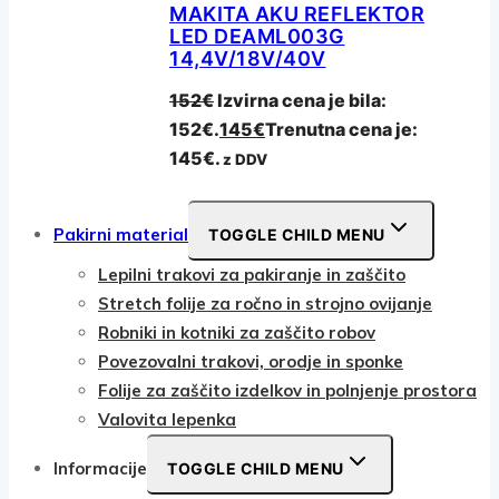
MAKITA AKU REFLEKTOR
LED DEAML003G
14,4V/18V/40V
152
€
Izvirna cena je bila:
152€.
145
€
Trenutna cena je:
145€.
z DDV
Pakirni material
TOGGLE CHILD MENU
Lepilni trakovi za pakiranje in zaščito
Stretch folije za ročno in strojno ovijanje
Robniki in kotniki za zaščito robov
Povezovalni trakovi, orodje in sponke
Folije za zaščito izdelkov in polnjenje prostora
Valovita lepenka
Informacije
TOGGLE CHILD MENU