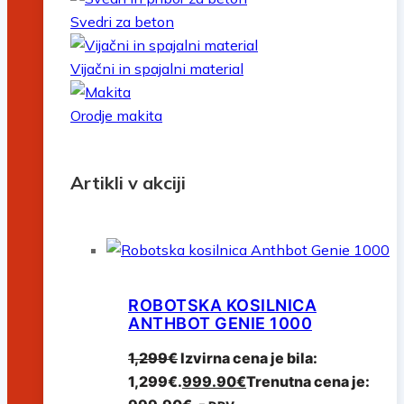
Svedri za beton
Vijačni in spajalni material
Orodje makita
Artikli v akciji
ROBOTSKA KOSILNICA
ANTHBOT GENIE 1000
1,299
€
Izvirna cena je bila:
1,299€.
999.90
€
Trenutna cena je: