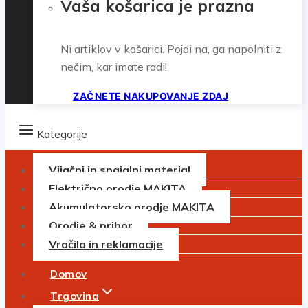
Vaša košarica je prazna
Ni artiklov v košarici. Pojdi na, ga napolniti z
nečim, kar imate radi!
ZAČNETE NAKUPOVANJE ZDAJ
Kategorije
Vijačni in spajalni material
Električno orodje MAKITA
Akumulatorsko orodje MAKITA
Orodje & pribor
Vračila in reklamacije
Domov
Trgovina