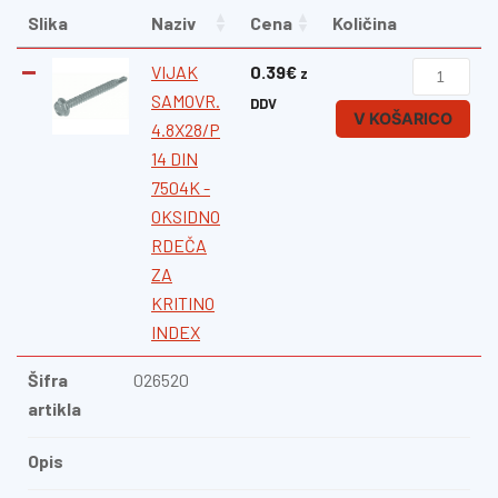
Slika
Naziv
Cena
Količina
VIJAK
0.39
€
z
SAMOVR.
DDV
V KOŠARICO
4.8X28/P
14 DIN
7504K -
OKSIDNO
RDEČA
ZA
KRITINO
INDEX
Šifra
026520
artikla
Opis