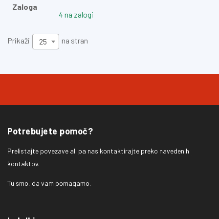
Zaloga
4 na zalogi
Prikaži
na stran
25
Potrebujete pomoč?
Prelistajte povezave ali pa nas kontaktirajte preko navedenih
kontaktov.
Tu smo, da vam pomagamo.