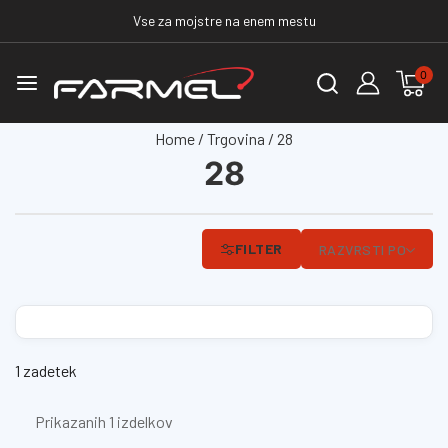
Vse za mojstre na enem mestu
0
Home
/
Trgovina
/
28
28
FILTER
RAZVRSTI PO
1 zadetek
Prikazanih 1 izdelkov