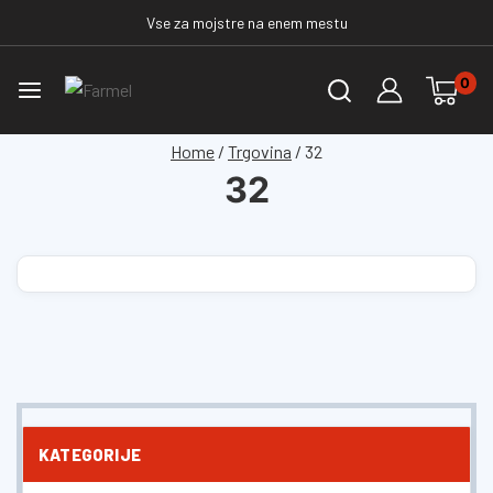
Vse za mojstre na enem mestu
0
Home
/
Trgovina
/
32
32
KATEGORIJE