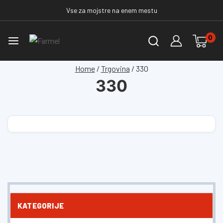
Vse za mojstre na enem mestu
0
Home
/
Trgovina
/
330
330
KATEGORIJE