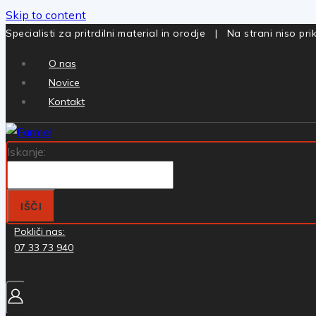
Skip to content
Specialisti za pritrdilni material in orodje | Na strani niso p
O nas
Novice
Kontakt
Iskanje:
IŠČI
Pokliči nas:
07 33 73 940