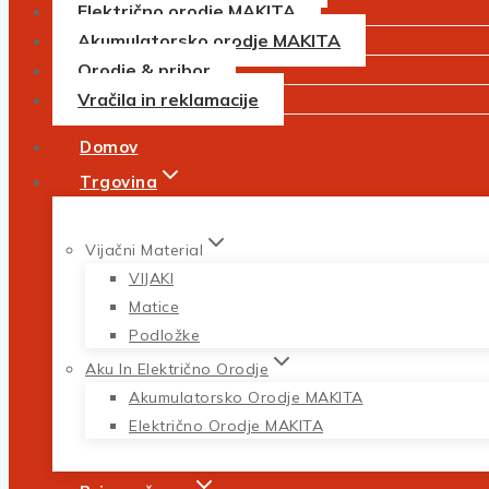
Električno orodje MAKITA
Akumulatorsko orodje MAKITA
Orodje & pribor
Vračila in reklamacije
Domov
Trgovina
Vijačni Material
VIJAKI
Matice
Podložke
Aku In Električno Orodje
Akumulatorsko Orodje MAKITA
Električno Orodje MAKITA