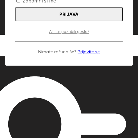
Zapomni si me
PRIJAVA
Ali ste pozabili geslo?
Nimate računa še?
Prijavite se